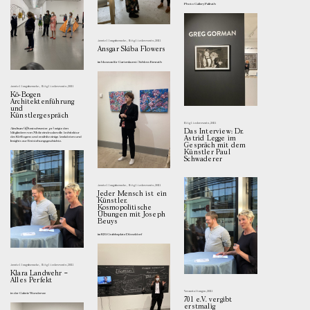
Photo Gallery Paffrath
Ausstellungsbesuche
,
Mitgliederevents
,
2021
Ansgar Skiba Flowers
im Museum für Gartenkunst/Schloss Benrath
Ausstellungsbesuche
,
Mitgliederevents
,
2021
Kö-Bogen
Architektenführung
und
Künstlergespräch
Mitgliederevents
,
2021
Alex Iwan (@textschwester_pr) zeigte den
Das Interview: Dr.
Mitgliedern von 701 die eindrucksvolle Architektur
Astrid Legge im
des Kö-Bogens und erzählte einige Anekdoten und
Insights zur Entstehungsgeschichte.
Gespräch mit dem
Künstler Paul
Schwaderer
Ausstellungsbesuche
,
Mitgliederevents
,
2021
Jeder Mensch ist ein
Künstler.
Kosmopolitische
Übungen mit Joseph
Beuys
im K20, Grabbeplatz Düsseldorf
Ausstellungsbesuche
,
Mitgliederevents
,
2021
Klara Landwehr –
Alles Perfekt
Veranstaltungen
,
2021
in der Galerie Wundersee
701 e.V. vergibt
erstmalig