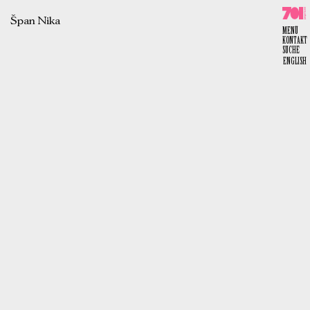
Skip
to
content
Špan Nika
701 e.V.
MENÜ
KONTAKT
SUCHE
ENGLISH