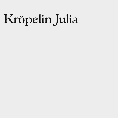
Skip
to
content
Kröpelin Julia