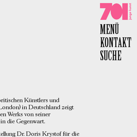
701 e.V.
MENÜ
KONTAKT
SUCHE
britischen Künstlers und
 London) in Deutschland zeigt
en Werks von seiner
 in die Gegenwart.
llung Dr. Doris Krystof für die